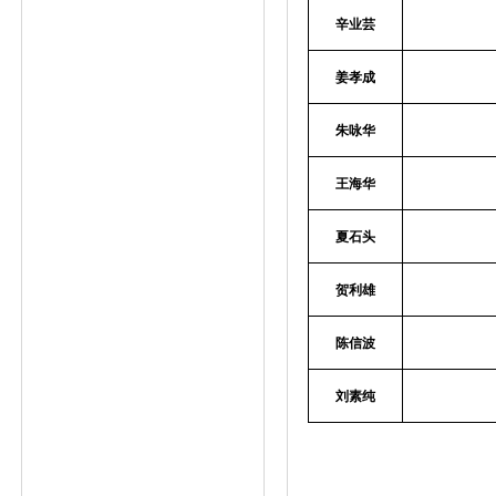
辛业芸
姜孝成
朱咏华
王海华
夏石头
贺利雄
陈信波
刘素纯