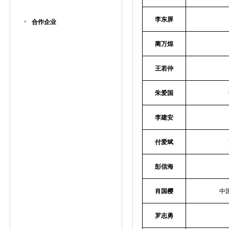
李东屏
•
合作企业
蔺万煌
王若仲
朱爱国
李建安
付爱斌
彭信海
肖国樱
中
罗志勇