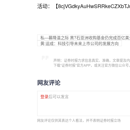
活动：【
8cjVGdkyAuHwSRRkeCZXbTJ
私—募降温之际 黑?石亚洲收购基金仍完成百亿美
黄:运成：科技引导未来上市公司的发展方向
声明：证券时报力求信息真实、准确，文章提及内
下载“证券时报”官方APP，或关注官方微信公众
网友评论
登录
后可以发言
网友评论仅供其表达个人看法，并不表明证券时报立场