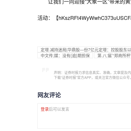
让我们一同迎接“大象一区”带来的
活动：【
hKszRFt4WyWwhC373uUSCF
定增.减持迷局|华鼎股—份7亿元定增：控股股东以2.
中文传;媒：没有{逾}期担保
第.八‘届’“郑商
声明：证券时报力求信息真实、准确，文章提及内
下载“证券时报”官方APP，或关注官方微信公众
网友评论
登录
后可以发言