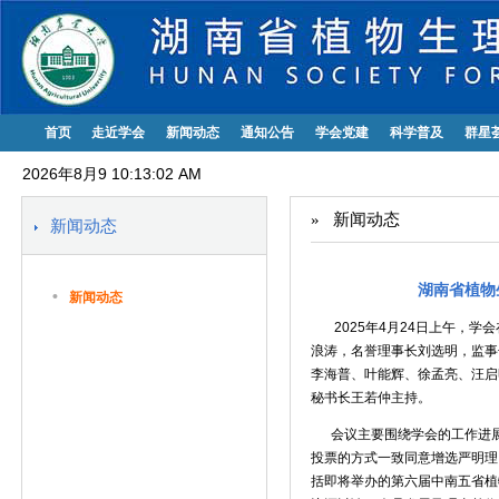
首页
走近学会
新闻动态
通知公告
学会党建
科学普及
群星
2026年8月9 10:13:02 AM
»
新闻动态
新闻动态
湖南省植物
•
新闻动态
2025年
4
月
24
日上午，学会
浪涛，名誉理事长刘选明，监事
李海普、叶能辉、徐孟亮、汪启
秘书长王若仲主持。
会议主要围绕学会的工作进展
投票的方式一致同意增选严明理
括即将举办的第六届中南五省植